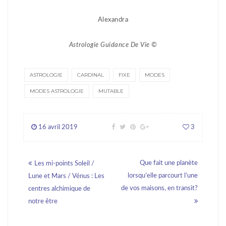
Alexandra
Astrologie Guidance De Vie
©️
ASTROLOGIE
CARDINAL
FIXE
MODES
MODES ASTROLOGIE
MUTABLE
16 avril 2019
3
Posts
Que fait une planète
Les mi-points Soleil /
navigation
lorsqu’elle parcourt l’une
Lune et Mars / Vénus : Les
de vos maisons, en transit?
centres alchimique de
notre être