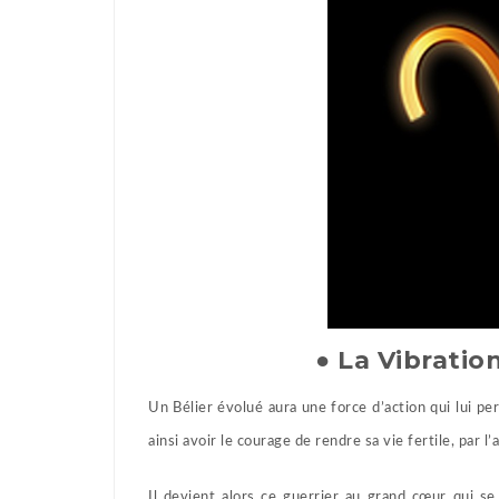
● La Vibratio
Un Bélier évolué aura une force d’action qui lui p
ainsi avoir le courage de rendre sa vie fertile, par l’a
Il devient alors ce guerrier au grand cœur qui se