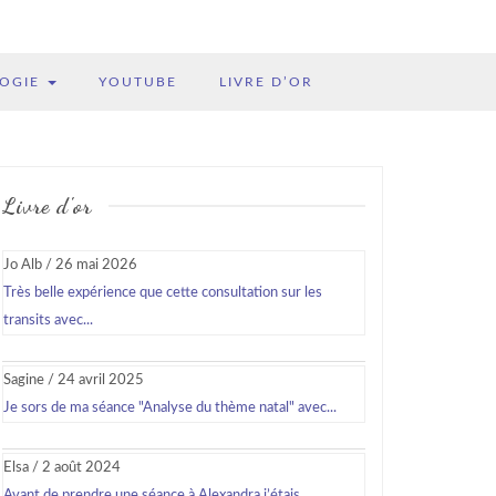
LOGIE
YOUTUBE
LIVRE D’OR
Livre d'or
Jo Alb
/
26 mai 2026
Très belle expérience que cette consultation sur les
transits avec...
Sagine
/
24 avril 2025
Je sors de ma séance "Analyse du thème natal" avec...
Elsa
/
2 août 2024
Avant de prendre une séance à Alexandra j’étais