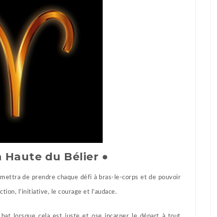
n Haute du Bélier ●
ermettra de prendre chaque défi à bras-le-corps et de pouvoir
ction, l’initiative, le courage et l’audace.
 bat lorsque cela est juste et ose incarner le départ à tout