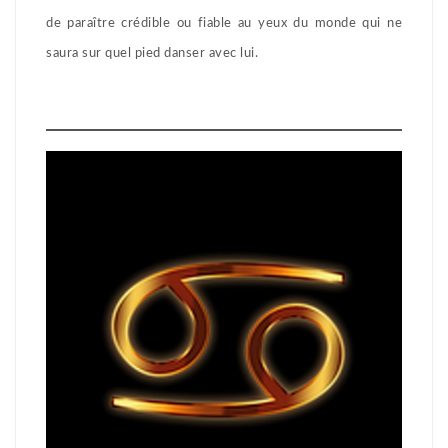
de paraître crédible ou fiable au yeux du monde qui ne
saura sur quel pied danser avec lui.